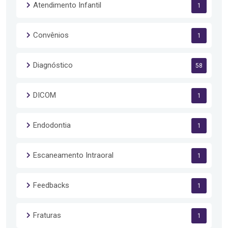
Atendimento Infantil
1
Convênios
1
Diagnóstico
58
DICOM
1
Endodontia
1
Escaneamento Intraoral
1
Feedbacks
1
Fraturas
1