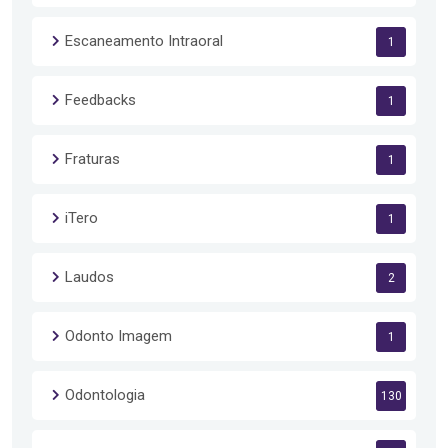
Escaneamento Intraoral
1
Feedbacks
1
Fraturas
1
iTero
1
Laudos
2
Odonto Imagem
1
Odontologia
130