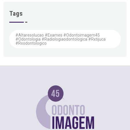
Tags
#altaresolucao #exames #odontoimagem45
#odontologia #radiologiaodontologica #rxtijuca
#rxodontologico