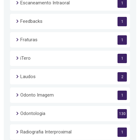
Escaneamento Intraoral
1
Feedbacks
1
Fraturas
1
iTero
1
Laudos
2
Odonto Imagem
1
Odontologia
130
Radiografia Interproximal
1