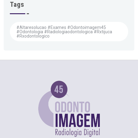
Tags
#altaresolucao #exames #odontoimagem45
#odontologia #radiologiaodontologica #rxtijuca
#rxodontologico