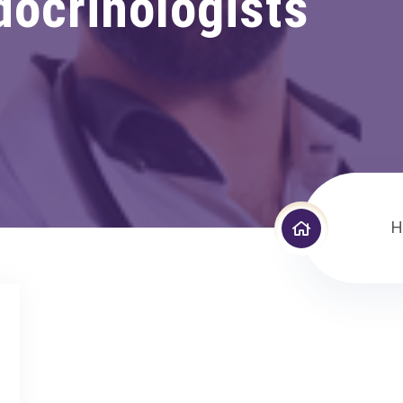
docrinologists
H