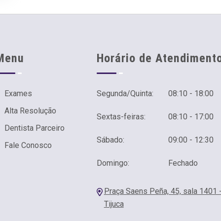
Menu
Horário de Atendiment
Exames
Segunda/Quinta:
08:10 - 18:00
Alta Resolução
Sextas-feiras:
08:10 - 17:00
Dentista Parceiro
Sábado:
09:00 - 12:30
Fale Conosco
Domingo:
Fechado
Praça Saens Peña, 45, sala 1401 
Tijuca