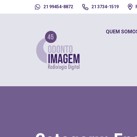
21 99454-8872
21 3734-1519
QUEM SOMO