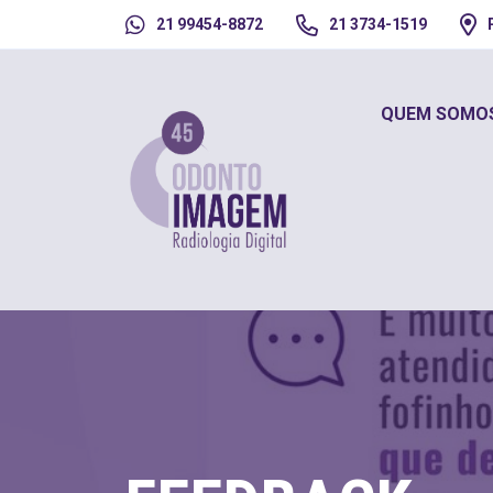
21 99454-8872
21 3734-1519
QUEM SOMO