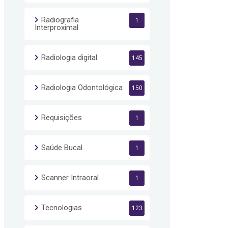
Radiografia
1
Interproximal
Radiologia digital
145
Radiologia Odontológica
150
Requisições
1
Saúde Bucal
1
Scanner Intraoral
1
Tecnologias
123