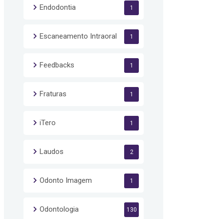
Endodontia
1
Escaneamento Intraoral
1
Feedbacks
1
Fraturas
1
iTero
1
Laudos
2
Odonto Imagem
1
Odontologia
130