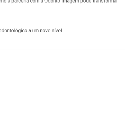
omo a parceria com a Odonto Imagem pode transformar
odontológico a um novo nível.