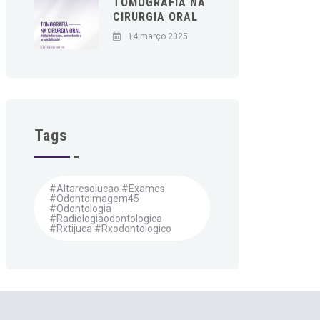
TOMOGRAFIA NA
CIRURGIA ORAL
14 março 2025
Tags
#altaresolucao #exames
#odontoimagem45
#odontologia
#radiologiaodontologica
#rxtijuca #rxodontologico