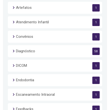
Artefatos
1
Atendimento Infantil
1
Convênios
1
Diagnóstico
58
DICOM
1
Endodontia
1
Escaneamento Intraoral
1
Feedbacks
1