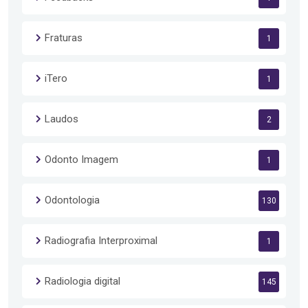
Fraturas
1
iTero
1
Laudos
2
Odonto Imagem
1
Odontologia
130
Radiografia Interproximal
1
Radiologia digital
145