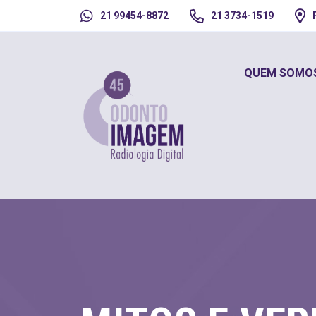
21 99454-8872
21 3734-1519
QUEM SOMO