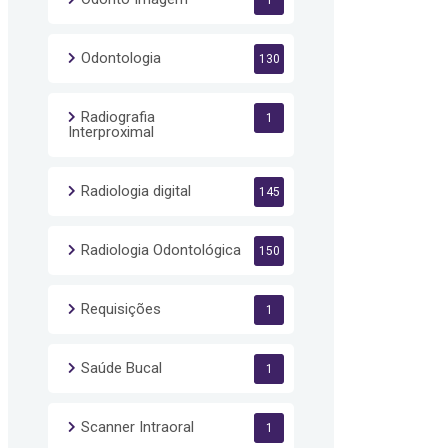
1
Odontologia
130
Radiografia
1
Interproximal
Radiologia digital
145
Radiologia Odontológica
150
Requisições
1
Saúde Bucal
1
Scanner Intraoral
1