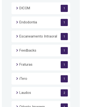
DICOM
1
Endodontia
1
Escaneamento Intraoral
1
Feedbacks
1
Fraturas
1
iTero
1
Laudos
2
Odonto Imagem