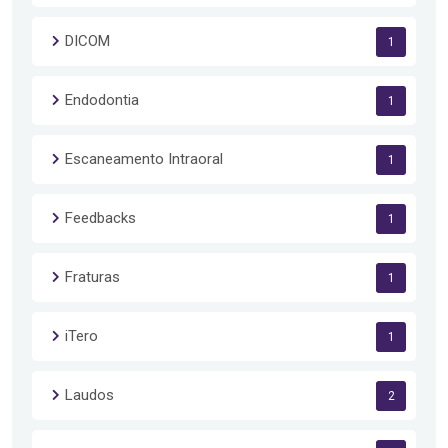
DICOM
1
Endodontia
1
Escaneamento Intraoral
1
Feedbacks
1
Fraturas
1
iTero
1
Laudos
2