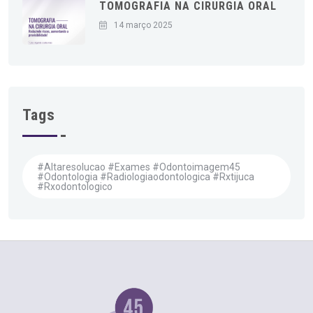
TOMOGRAFIA NA CIRURGIA ORAL
14 março 2025
Tags
#altaresolucao #exames #odontoimagem45
#odontologia #radiologiaodontologica #rxtijuca
#rxodontologico