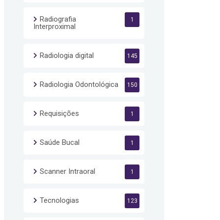
Radiografia
1
Interproximal
Radiologia digital
145
Radiologia Odontológica
150
Requisições
1
Saúde Bucal
1
Scanner Intraoral
1
Tecnologias
123