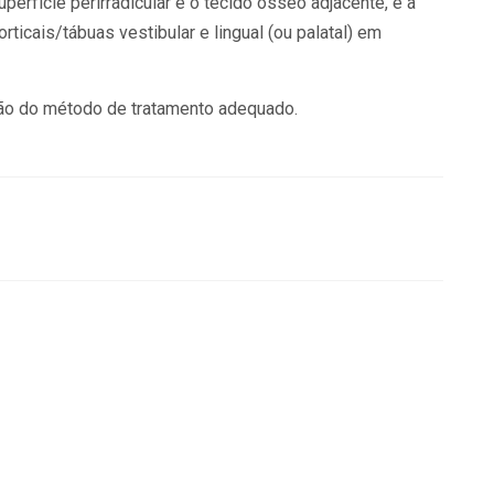
uperfície perirradicular e o tecido ósseo adjacente, e a
ticais/tábuas vestibular e lingual (ou palatal) em
ição do método de tratamento adequado.