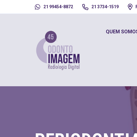
21 99454-8872
21 3734-1519
QUEM SOMO