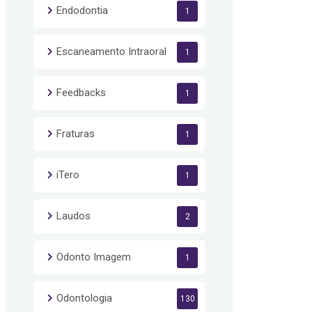
Endodontia
1
Escaneamento Intraoral
1
Feedbacks
1
Fraturas
1
iTero
1
Laudos
2
Odonto Imagem
1
Odontologia
130