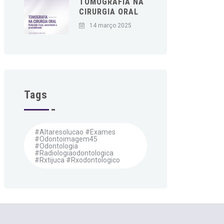
TOMOGRAFIA NA
CIRURGIA ORAL
14 março 2025
Tags
#altaresolucao #exames
#odontoimagem45
#odontologia
#radiologiaodontologica
#rxtijuca #rxodontologico