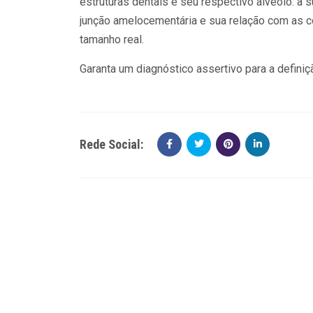
estruturas dentais e seu respectivo alvéolo: a s
junção amelocementária e sua relação com as cor
tamanho real.
Garanta um diagnóstico assertivo para a defin
Rede Social: