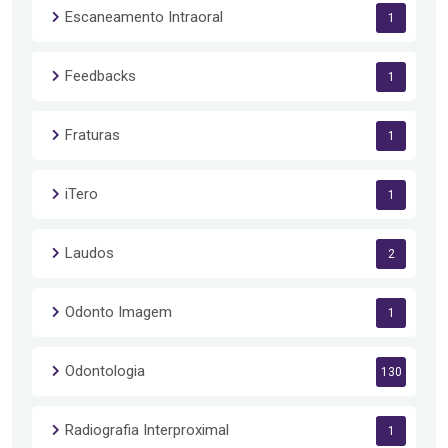
Escaneamento Intraoral
1
Feedbacks
1
Fraturas
1
iTero
1
Laudos
2
Odonto Imagem
1
Odontologia
130
Radiografia Interproximal
1