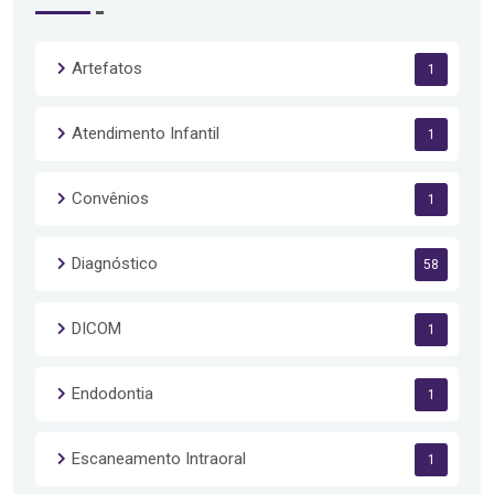
Artefatos
1
Atendimento Infantil
1
Convênios
1
Diagnóstico
58
DICOM
1
Endodontia
1
Escaneamento Intraoral
1