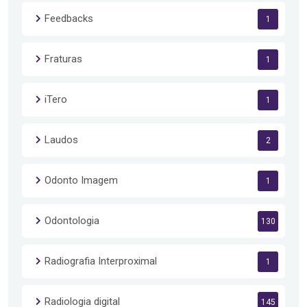
Feedbacks
1
Fraturas
1
iTero
1
Laudos
2
Odonto Imagem
1
Odontologia
130
Radiografia Interproximal
1
Radiologia digital
145