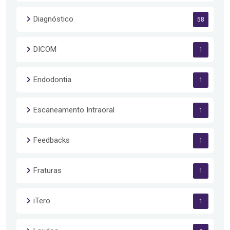
Diagnóstico
58
DICOM
1
Endodontia
1
Escaneamento Intraoral
1
Feedbacks
1
Fraturas
1
iTero
1