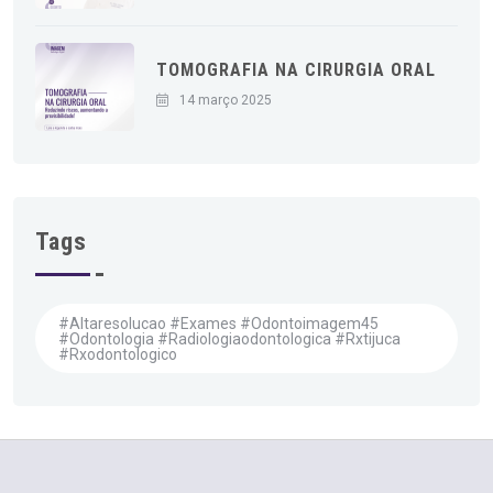
TOMOGRAFIA NA CIRURGIA ORAL
14 março 2025
Tags
#altaresolucao #exames #odontoimagem45
#odontologia #radiologiaodontologica #rxtijuca
#rxodontologico