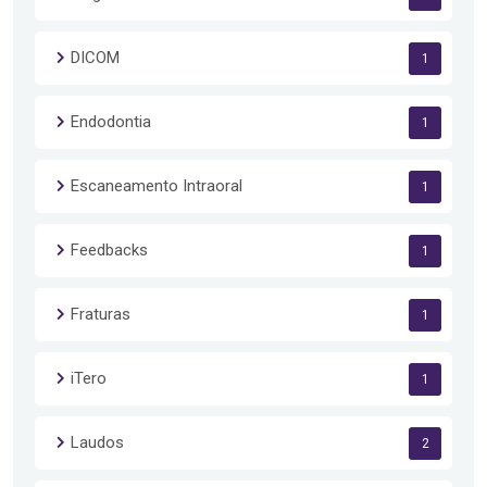
DICOM
1
Endodontia
1
Escaneamento Intraoral
1
Feedbacks
1
Fraturas
1
iTero
1
Laudos
2