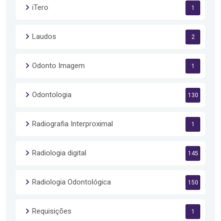
iTero
1
Laudos
2
Odonto Imagem
1
Odontologia
130
Radiografia Interproximal
1
Radiologia digital
145
Radiologia Odontológica
150
Requisições
1