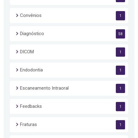
Convênios
1
Diagnóstico
58
DICOM
1
Endodontia
1
Escaneamento Intraoral
1
Feedbacks
1
Fraturas
1