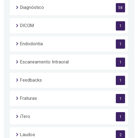
Diagnóstico
58
DICOM
1
Endodontia
1
Escaneamento Intraoral
1
Feedbacks
1
Fraturas
1
iTero
1
Laudos
2