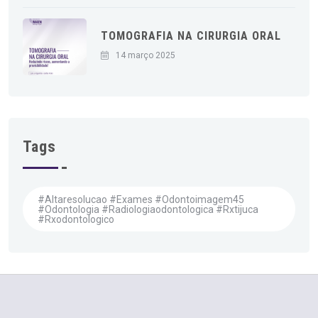
TOMOGRAFIA NA CIRURGIA ORAL
14 março 2025
Tags
#altaresolucao #exames #odontoimagem45
#odontologia #radiologiaodontologica #rxtijuca
#rxodontologico